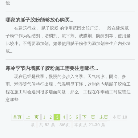
他...
哪家的腻子胶粉能够放心购买...
在建筑行业， 腻子胶粉 的使用范围比较广泛。一般在建筑腻
子粉中作为粘结剂，增稠剂、流平剂、成膜剂、防酶剂等，使用量
比较小。不需要添加剂。如果使用腻子粉作为添加剂来生产内外墙
腻...
寒冷季节内墙腻子胶粉施工需要注意哪些...
现在已经是秋季，慢慢的会步入冬季。天气转凉，阴冷、多
雨、潮湿等气候特征出现，气温明显下降，这时的内墙腻子胶粉工
程在施工时会遇到很多墙面问题，那么，工程在冬季施工时应该注
意哪些...
3
本页
10
首页
上一页
1
2
4
5
6
下一页
末页
条
共
52
条
3/6
页
本页从
21-30
条